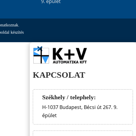
9. épület
onatkoznak.
oldal készítés

KAPCSOLAT
Székhely / telephely:
H-1037 Budapest, Bécsi út 267. 9.
épület