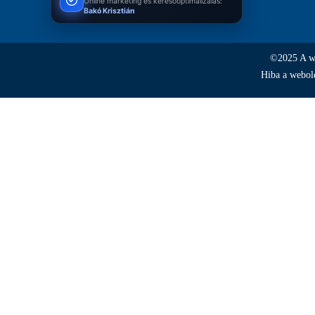
Online marketing és keresőoptimalizálás:
Bakó Krisztián
©2025 A web
Hiba a webold