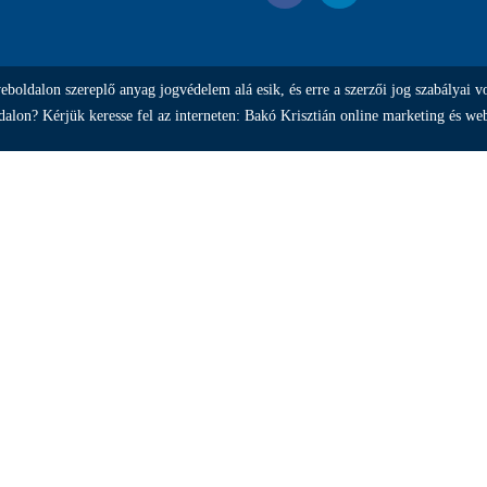
oldalon szereplő anyag jogvédelem alá esik, és erre a szerzői jog szabályai v
alon? Kérjük keresse fel az interneten: Bakó Krisztián online marketing és web