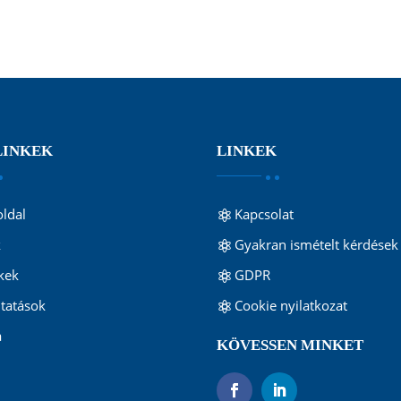
LINKEK
LINKEK
ldal
Kapcsolat
k
Gyakran ismételt kérdések
kek
GDPR
ltatások
Cookie nyilatkozat
a
KÖVESSEN MINKET