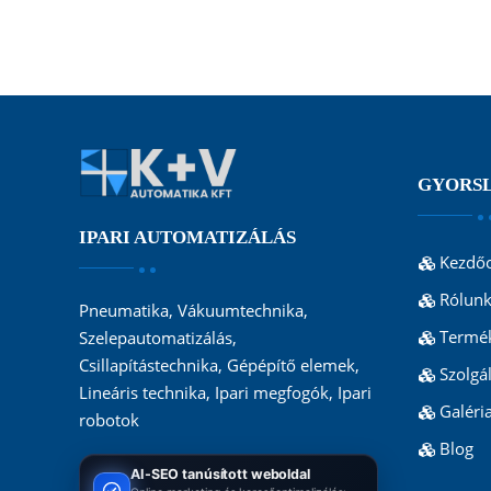
GYORS
IPARI AUTOMATIZÁLÁS
Kezdőo
Rólun
Pneumatika, Vákuumtechnika,
Termé
Szelepautomatizálás,
Csillapítástechnika, Gépépítő elemek,
Szolgá
Lineáris technika, Ipari megfogók, Ipari
Galéri
robotok
Blog
AI-SEO tanúsított weboldal