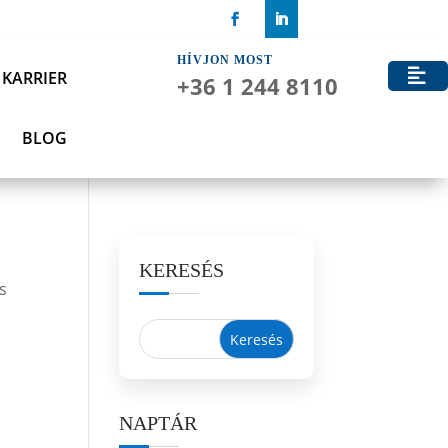
HÍVJON MOST
KARRIER
+36 1 244 8110
BLOG
KERESÉS
és
NAPTÁR