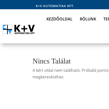
K+V AUTOMATIKA KFT.
KEZDŐOLDAL
RÓLUNK
TE
Nincs Találat
A kért oldal nem található. Próbáld pontos
megkereséséhez.