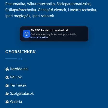
Pneumatika, Vákuumtechnika, Szelepautomatizálás,
Csillapítástechnika, Gépépítő elemek, Lineáris technika,
Ipari megfogók, Ipari robotok
AI-SEO tanúsított weboldal
Online marketing és keresőoptimalizálás:
Bakó Krisztián
GYORSLINKEK
Kezdőoldal
Rólunk
Termékek
Szolgáltatások
Galéria