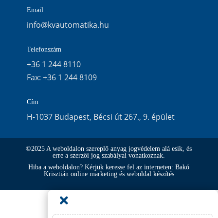
Email
info@kvautomatika.hu
Telefonszám
+36 1 244 8110
Fax:
+36 1 244 8109
Cím
H-1037 Budapest, Bécsi út 267., 9. épület
©2025 A weboldalon szereplő anyag jogvédelem alá esik, és
erre a szerzői jog szabályai vonatkoznak.
Hiba a weboldalon? Kérjük keresse fel az interneten: Bakó
Krisztián online marketing és weboldal készítés
