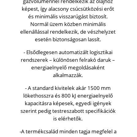
gázvolumennel rendelkezik az olajhoz
képest, így alacsony csúcsütközési erőt
és minimális visszarúgást biztosít.
Normál üzem közben minimális
ellenállással rendelkezik, de vészhelyzet
esetén biztonságosan lassít.
- Elsődlegesen automatizált logisztikai
rendszerek – különösen felrakó daruk –
energiaelnyelő megoldásaként
alkalmazzák.
- A standard kivitelek akár 1500 mm
lökethosszra és 800 kJ energiaelnyelő
kapacitásra képesek, egyedi igények
szerint pedig testreszabott specifikációk
is elérhetők.
-A termékcsalád minden tagja megfelel a