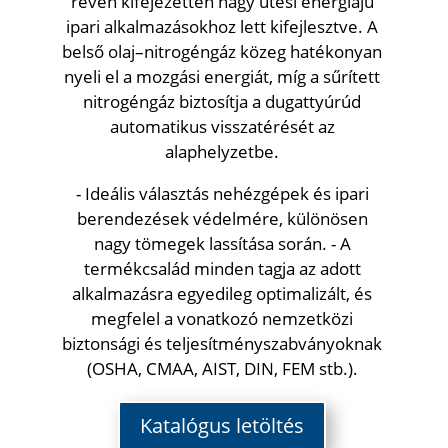
révén kifejezetten nagy ütési energiájú
ipari alkalmazásokhoz lett kifejlesztve. A
belső olaj–nitrogéngáz közeg hatékonyan
nyeli el a mozgási energiát, míg a sűrített
nitrogéngáz biztosítja a dugattyúrúd
automatikus visszatérését az
alaphelyzetbe.
- Ideális választás nehézgépek és ipari
berendezések védelmére, különösen
nagy tömegek lassítása során. - A
termékcsalád minden tagja az adott
alkalmazásra egyedileg optimalizált, és
megfelel a vonatkozó nemzetközi
biztonsági és teljesítményszabványoknak
(OSHA, CMAA, AIST, DIN, FEM stb.).
Katalógus letöltés