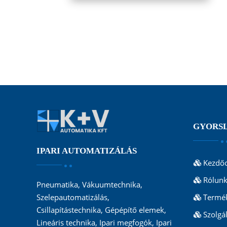
GYORS
IPARI AUTOMATIZÁLÁS
Kezdőo
Rólun
Pneumatika, Vákuumtechnika,
Termé
Szelepautomatizálás,
Csillapítástechnika, Gépépítő elemek,
Szolgá
Lineáris technika, Ipari megfogók, Ipari