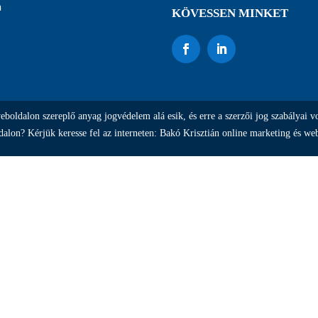
a
KÖVESSEN MINKET
oldalon szereplő anyag jogvédelem alá esik, és erre a szerzői jog szabályai v
alon? Kérjük keresse fel az interneten: Bakó Krisztián online marketing és web