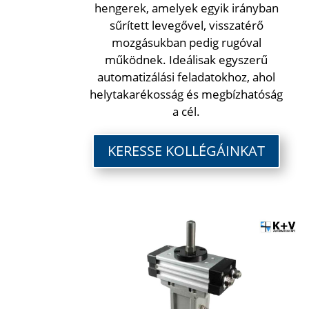
hengerek, amelyek egyik irányban
sűrített levegővel, visszatérő
mozgásukban pedig rugóval
működnek. Ideálisak egyszerű
automatizálási feladatokhoz, ahol
helytakarékosság és megbízhatóság
a cél.
KERESSE KOLLÉGÁINKAT