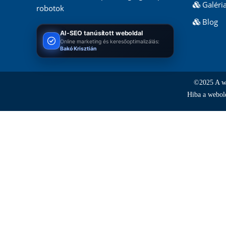
Galéri
robotok
Blog
AI-SEO tanúsított weboldal
Online marketing és keresőoptimalizálás:
Bakó Krisztián
©2025 A web
Hiba a webold