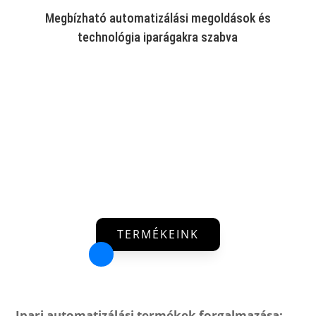
Megbízható automatizálási megoldások és
technológia iparágakra szabva
TERMÉKEINK
Ipari automatizálási termékek forgalmazása: