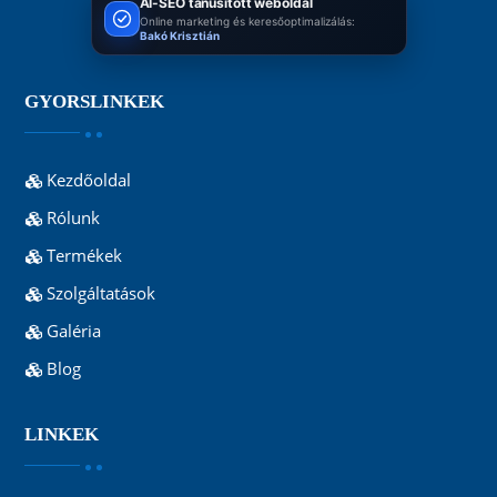
AI-SEO tanúsított weboldal
Online marketing és keresőoptimalizálás:
Bakó Krisztián
GYORSLINKEK
Kezdőoldal
Rólunk
Termékek
Szolgáltatások
Galéria
Blog
LINKEK