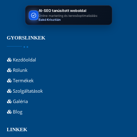
AI-SEO tanúsított weboldal
Online marketing és keresőoptimalizálás:
Bakó Krisztián
GYORSLINKEK
Kezdőoldal
Rólunk
Termékek
Szolgáltatások
Galéria
Blog
LINKEK